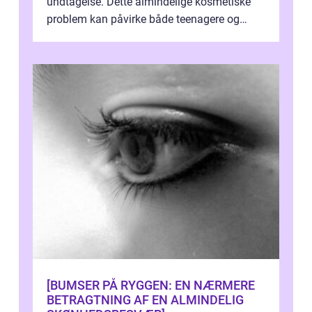
undtagelse. Dette almindelige kosmetiske
problem kan påvirke både teenagere og
voksne og kan have en negativ indvirkning...
[BUMSER PÅ RYGGEN: EN NÆRMERE
BETRAGTNING AF EN ALMINDELIG