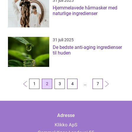
31 juli 2025
Hjemmelavede hårmasker med
naturlige ingredienser
31 juli 2025
De bedste anti-aging ingredienser
til huden
1
2
3
4
…
7
Adresse