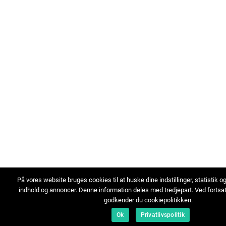
På vores website bruges cookies til at huske dine indstillinger, statistik o
indhold og annoncer. Denne information deles med tredjepart. Ved fortsa
godkender du cookiepolitikken.
Ok
Privatlivspolitik