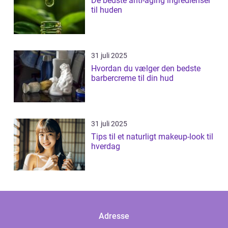
De bedste anti-aging ingredienser
til huden
31 juli 2025
Hvordan du vælger den bedste
barbercreme til din hud
31 juli 2025
Tips til et naturligt makeup-look til
hverdag
Adresse