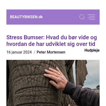
BEAUTYBIKSEN.
dk
Stress Bumser: Hvad du bør vide og
hvordan de har udviklet sig over tid
Hudpleje
16 januar 2024
Peter Mortensen