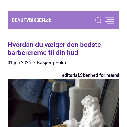
BEAUTYBIKSEN.
dk
Hvordan du vælger den bedste
barbercreme til din hud
31 juli 2025
Kasperq Holm
editorial
,
Skønhed for mænd