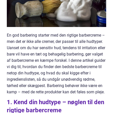
En god barbering starter med den rigtige barbercreme –
men det er ikke alle cremer, der passer til alle hudtyper.
Uanset om du har sensitiv hud, tendens til irritation eller
bare vil have en tæt og behagelig barbering, gør valget
af barbercreme en kæmpe forskel. I denne artikel guider
vi dig til, hvordan du finder den bedste barbercreme til
netop din hudtype, og hvad du skal kigge efter i
ingredienslisten, så du undgår unødvendig rødme,
tørhed eller skægpest. Barbering behøver ikke være en
kamp – med de rette produkter kan det føles som pleje.
1. Kend din hudtype – nøglen til den
rigtige barbercreme