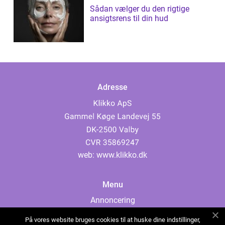
Sådan vælger du den rigtige
ansigtsrens til din hud
Adresse
web:
www.klikko.dk
Menu
Annoncering
Om os
På vores website bruges cookies til at huske dine indstillinger,