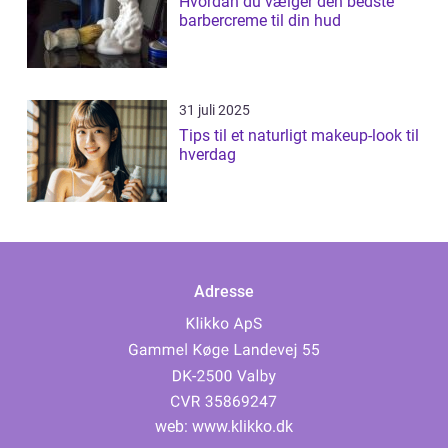
Hvordan du vælger den bedste
barbercreme til din hud
31 juli 2025
Tips til et naturligt makeup-look til
hverdag
Adresse
web:
www.klikko.dk