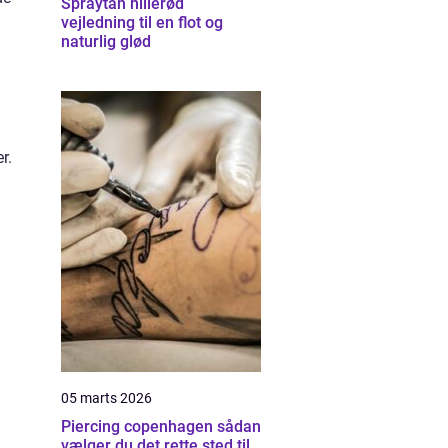
Spraytan hillerød
vejledning til en flot og
naturlig glød
r.
05 marts 2026
Piercing copenhagen sådan
vælger du det rette sted til