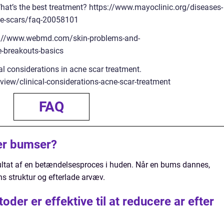
What’s the best treatment? https://www.mayoclinic.org/diseases-
ne-scars/faq-20058101
ps://www.webmd.com/skin-problems-and-
-breakouts-basics
al considerations in acne scar treatment.
ew/clinical-considerations-acne-scar-treatment
FAQ
er bumser?
ultat af en betændelsesproces i huden. Når en bums dannes,
 struktur og efterlade arvæv.
der er effektive til at reducere ar efter