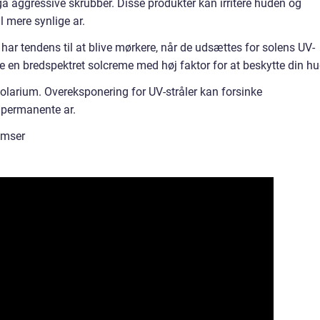
å aggressive skrubber. Disse produkter kan irritere huden og
l mere synlige ar.
har tendens til at blive mørkere, når de udsættes for solens UV-
nde en bredspektret solcreme med høj faktor for at beskytte din hu
larium. Overeksponering for UV-stråler kan forsinke
 permanente ar.
umser