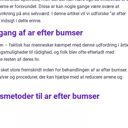
mserne er forsvundet. Disse ar kan nogle gange være svære at
rkning på ens selvværd. I denne artikel vil vi udforske “ar efter
ndsigt i dette emne.
gang af ar efter bumser
en – faktisk har mennesker kæmpet med denne udfordring i årtie
ngsmuligheder til rådighed, og folk blev ofte efterladt med
 resten af deres liv.
r sket store fremskridt inden for behandlingen af ar efter bumser.
salver og procedurer, der kan hjælpe med at reducere arrene og
metoder til ar efter bumser