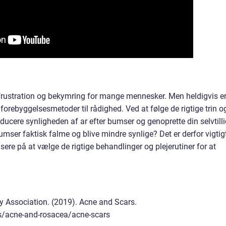
l frustration og bekymring for mange mennesker. Men heldigvis e
orebyggelsesmetoder til rådighed. Ved at følge de rigtige trin o
ducere synligheden af ar efter bumser og genoprette din selvtilli
umser faktisk falme og blive mindre synlige? Det er derfor vigtig
sere på at vælge de rigtige behandlinger og plejerutiner for at
 Association. (2019). Acne and Scars.
s/acne-and-rosacea/acne-scars