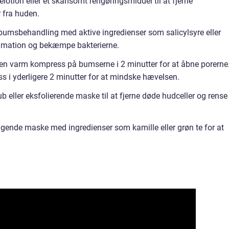
lotion eller et skånsomt rengøringsmiddel til at fjerne
 fra huden.
bumsbehandling med aktive ingredienser som salicylsyre eller
ammation og bekæmpe bakterierne.
n varm kompress på bumserne i 2 minutter for at åbne porerne
s i yderligere 2 minutter for at mindske hævelsen.
ub eller eksfolierende maske til at fjerne døde hudceller og rense
igende maske med ingredienser som kamille eller grøn te for at