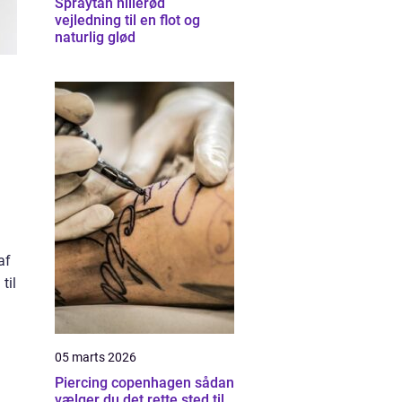
Spraytan hillerød
vejledning til en flot og
naturlig glød
af
til
05 marts 2026
Piercing copenhagen sådan
vælger du det rette sted til