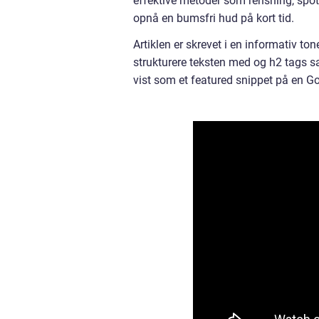
effektive metoder som rensning, spotb
opnå en bumsfri hud på kort tid.
Artiklen er skrevet i en informativ t
strukturere teksten med og h2 tags sa
vist som et featured snippet på en G