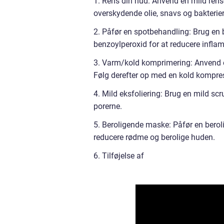
1. Rens din hud: Anvend en mild rense
overskydende olie, snavs og bakterier
2. Påfør en spotbehandling: Brug en 
benzoylperoxid for at reducere infl
3. Varm/kold komprimering: Anvend e
Følg derefter op med en kold kompres
4. Mild eksfoliering: Brug en mild scr
porerne.
5. Beroligende maske: Påfør en berol
reducere rødme og berolige huden.
6. Tilføjelse af