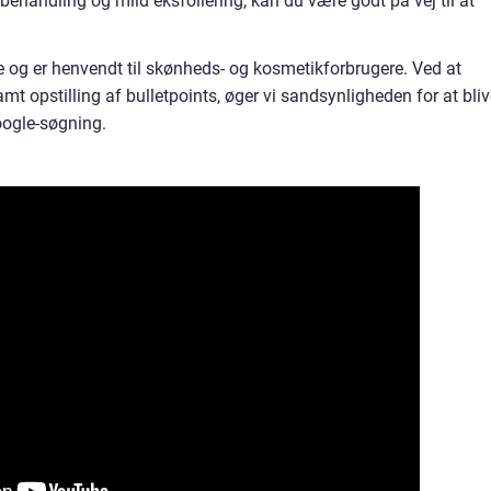
ehandling og mild eksfoliering, kan du være godt på vej til at
one og er henvendt til skønheds- og kosmetikforbrugere. Ved at
mt opstilling af bulletpoints, øger vi sandsynligheden for at bli
oogle-søgning.