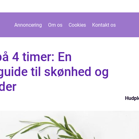
Annoncering
Om os
Cookies
Kontakt os
å 4 timer: En
uide til skønhed og
der
Hudpl