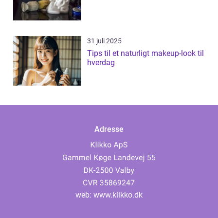
31 juli 2025
Tips til et naturligt makeup-look til
hverdag
Adresse
web:
www.klikko.dk