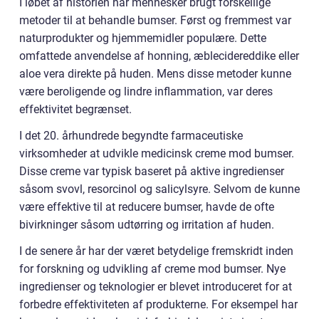
I løbet af historien har mennesker brugt forskellige
metoder til at behandle bumser. Først og fremmest var
naturprodukter og hjemmemidler populære. Dette
omfattede anvendelse af honning, æblecidereddike eller
aloe vera direkte på huden. Mens disse metoder kunne
være beroligende og lindre inflammation, var deres
effektivitet begrænset.
I det 20. århundrede begyndte farmaceutiske
virksomheder at udvikle medicinsk creme mod bumser.
Disse creme var typisk baseret på aktive ingredienser
såsom svovl, resorcinol og salicylsyre. Selvom de kunne
være effektive til at reducere bumser, havde de ofte
bivirkninger såsom udtørring og irritation af huden.
I de senere år har der været betydelige fremskridt inden
for forskning og udvikling af creme mod bumser. Nye
ingredienser og teknologier er blevet introduceret for at
forbedre effektiviteten af produkterne. For eksempel har