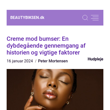
BEAUTYBIKSEN.
dk
Creme mod bumser: En
dybdegående gennemgang af
historien og vigtige faktorer
Hudpleje
16 januar 2024
Peter Mortensen