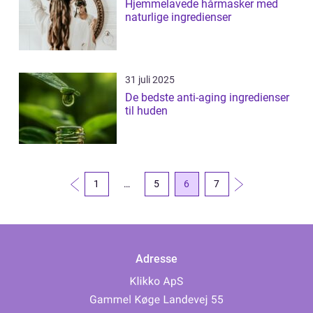
Hjemmelavede hårmasker med
naturlige ingredienser
31 juli 2025
De bedste anti-aging ingredienser
til huden
1
…
5
6
7
Adresse