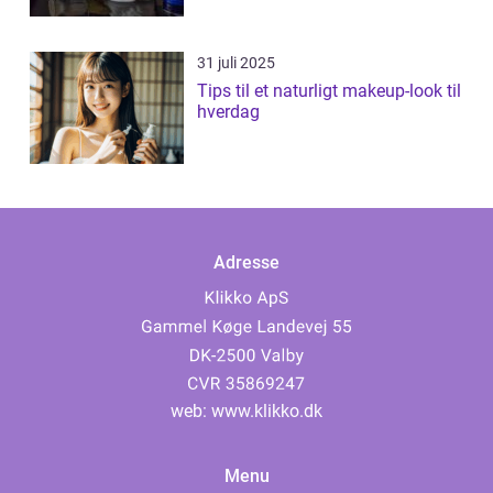
31 juli 2025
Tips til et naturligt makeup-look til
hverdag
Adresse
web:
www.klikko.dk
Menu