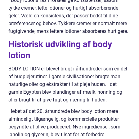
: Body lotions fås i forskellige konsistenser, såsom
tykke cremer, lette lotioner og hurtigt absorberende
geler. Vælg en konsistens, der passer bedst til dine
præferencer og behov. Tykkere cremer er normalt mere
fugtgivende, mens lettere lotioner absorberes hurtigere.
Historisk udvikling af body
lotion
BODY LOTION er blevet brugt i århundreder som en del
af hudplejerutiner. I gamle civilisationer brugte man
naturlige olier og ekstrakter til at pleje huden. I det
gamle Egypten blev blandinger af mælk, honning og
olier brugt til at give fugt og næring til huden.
I løbet af det 20. århundrede blev body lotion mere
almindeligt tilgængelig, og kommercielle produkter
begyndte at blive produceret. Nye ingredienser, som
lanolin og glycerin, blev tilsat for at forbedre