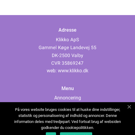
Adresse
web:
www.klikko.dk
Menu
Annoncering
Om os
På vores website bruges cookies til at huske dine indstillinger,
Cookies
statistik og personalisering af indhold og annoncer. Denne
information deles med tredjepart. Ved fortsat brug af websiden
Kontakt os
godkender du cookiepolitikken.
Sitemap