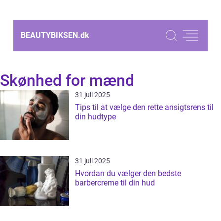
BEAUTYBIKSEN.
dk
Skønhed for mænd
31 juli 2025
Tips til at vælge den rette ansigtsrens til
din hudtype
31 juli 2025
Hvordan du vælger den bedste
barbercreme til din hud