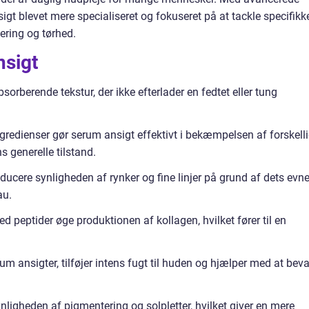
igt blevet mere specialiseret og fokuseret på at tackle specifikk
ring og tørhed.
nsigt
sorberende tekstur, der ikke efterlader en fedtet eller tung
gredienser gør serum ansigt effektivt i bekæmpelsen af forskell
 generelle tilstand.
cere synligheden af rynker og fine linjer på grund af dets evne 
au.
peptider øge produktionen af kollagen, hvilket fører til en
um ansigter, tilføjer intens fugt til huden og hjælper med at bev
ligheden af pigmentering og solpletter, hvilket giver en mere