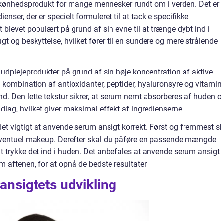
 skønhedsprodukt for mange mennesker rundt om i verden. Det er
enser, der er specielt formuleret til at tackle specifikke
 blevet populært på grund af sin evne til at trænge dybt ind i
t og beskyttelse, hvilket fører til en sundere og mere strålende
hudplejeprodukter på grund af sin høje koncentration af aktive
n kombination af antioxidanter, peptider, hyaluronsyre og vitami
nd. Den lette tekstur sikrer, at serum nemt absorberes af huden 
udlag, hvilket giver maksimal effekt af ingredienserne.
det vigtigt at anvende serum ansigt korrekt. Først og fremmest s
 eventuel makeup. Derefter skal du påføre en passende mængde
t trykke det ind i huden. Det anbefales at anvende serum ansigt
ftenen, for at opnå de bedste resultater.
ansigtets udvikling