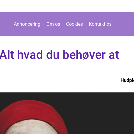
Annoncering
Om os
Cookies
Kontakt os
Alt hvad du behøver at
Hudpl