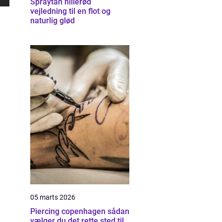
Spraytan hillerød
vejledning til en flot og
naturlig glød
05 marts 2026
Piercing copenhagen sådan
vælger du det rette sted til