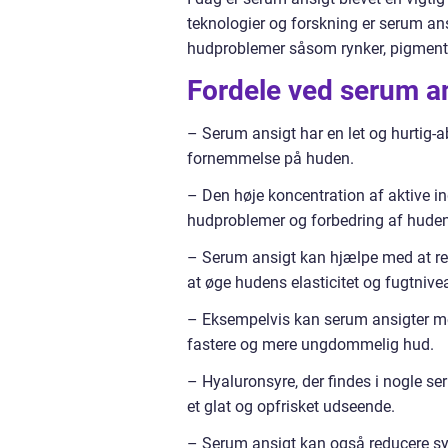
teknologier og forskning er serum ans
hudproblemer såsom rynker, pigmente
Fordele ved serum a
– Serum ansigt har en let og hurtig-ab
fornemmelse på huden.
– Den høje koncentration af aktive in
hudproblemer og forbedring af hudens
– Serum ansigt kan hjælpe med at redu
at øge hudens elasticitet og fugtnive
– Eksempelvis kan serum ansigter med 
fastere og mere ungdommelig hud.
– Hyaluronsyre, der findes i nogle ser
et glat og opfrisket udseende.
– Serum ansigt kan også reducere syn