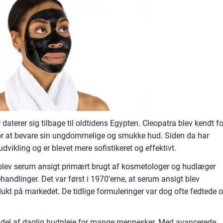
 daterer sig tilbage til oldtidens Egypten. Cleopatra blev kendt fo
r at bevare sin ungdommelige og smukke hud. Siden da har
ikling og er blevet mere sofistikeret og effektivt.
 blev serum ansigt primært brugt af kosmetologer og hudlæger
handlinger. Det var først i 1970’erne, at serum ansigt blev
ukt på markedet. De tidlige formuleringer var dog ofte fedtede 
ig del af daglig hudpleje for mange mennesker. Med avancerede