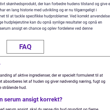
ktivt skønhedsprodukt, der kan forbedre hudens tilstand og give 
r en lang historie med udvikling og er nu tilgængeligt i
gnet til at tackle specifikke hudproblemer. Ved korrekt anvendelse
ge hudplejerutine kan du opnå synlige resultater og opnå en
 serum ansigt en chance og oplev fordelene ved denne
FAQ
?
nding af aktive ingredienser, der er specielt formuleret til at
et absorberes let af huden og giver nødvendig næring, fugt og
e strålende hud.
 serum ansigt korrekt?
ed serum ansigt, skal du rense din hud grundigt og fjerne