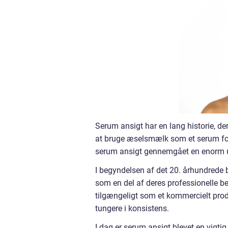
Serum ansigt har en lang historie, der
at bruge æselsmælk som et serum fo
serum ansigt gennemgået en enorm udv
I begyndelsen af det 20. århundrede
som en del af deres professionelle be
tilgængeligt som et kommercielt prod
tungere i konsistens.
I dag er serum ansigt blevet en vigt