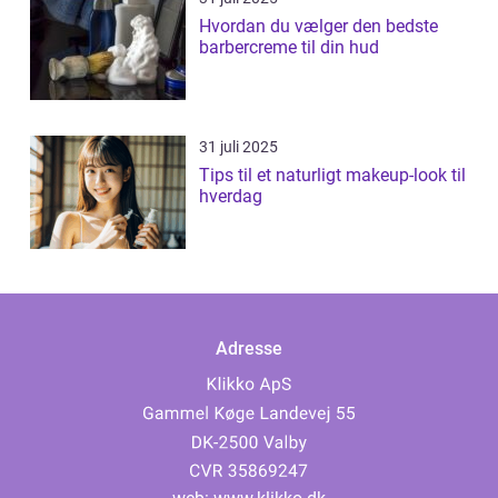
Hvordan du vælger den bedste
barbercreme til din hud
31 juli 2025
Tips til et naturligt makeup-look til
hverdag
Adresse