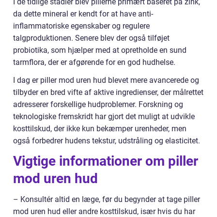
I de tidlige stadier blev pillerne primært baseret på zink,
da dette mineral er kendt for at have anti-
inflammatoriske egenskaber og regulere
talgproduktionen. Senere blev der også tilføjet
probiotika, som hjælper med at opretholde en sund
tarmflora, der er afgørende for en god hudhelse.
I dag er piller mod uren hud blevet mere avancerede og
tilbyder en bred vifte af aktive ingredienser, der målrettet
adresserer forskellige hudproblemer. Forskning og
teknologiske fremskridt har gjort det muligt at udvikle
kosttilskud, der ikke kun bekæmper urenheder, men
også forbedrer hudens tekstur, udstråling og elasticitet.
Vigtige informationer om piller
mod uren hud
– Konsultér altid en læge, før du begynder at tage piller
mod uren hud eller andre kosttilskud, især hvis du har