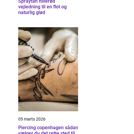
Spraytan hillerød
vejledning til en flot og
naturlig glød
05 marts 2026
Piercing copenhagen sådan
vælger du det rette sted til