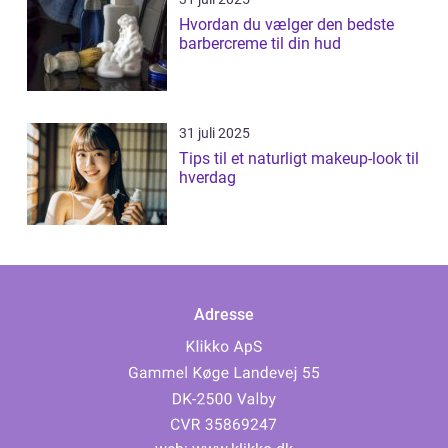
Hvordan du vælger den bedste
barbercreme til din hud
31 juli 2025
Tips til et naturligt makeup-look til
hverdag
Adresse