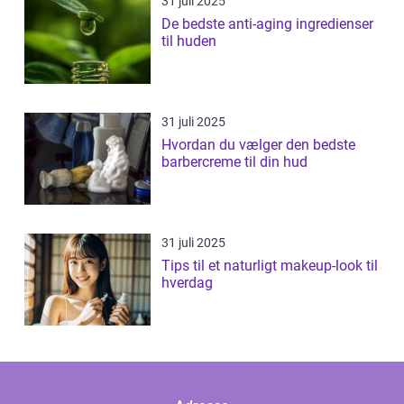
31 juli 2025
De bedste anti-aging ingredienser
til huden
31 juli 2025
Hvordan du vælger den bedste
barbercreme til din hud
31 juli 2025
Tips til et naturligt makeup-look til
hverdag