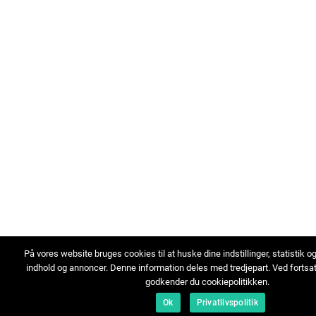
På vores website bruges cookies til at huske dine indstillinger, statistik o
indhold og annoncer. Denne information deles med tredjepart. Ved fortsa
godkender du cookiepolitikken.
Ok
Privatlivspolitik