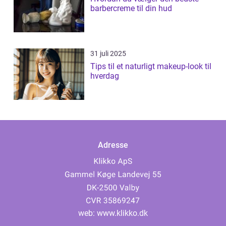
barbercreme til din hud
31 juli 2025
Tips til et naturligt makeup-look til
hverdag
Adresse
web:
www.klikko.dk