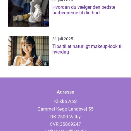
Hvordan du vælger den bedste
barbercreme til din hud
31 juli 2025
Tips til et naturligt makeup-look til
hverdag
Adresse