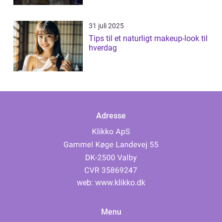
31 juli 2025
Tips til et naturligt makeup-look til
hverdag
Adresse
web:
www.klikko.dk
Menu