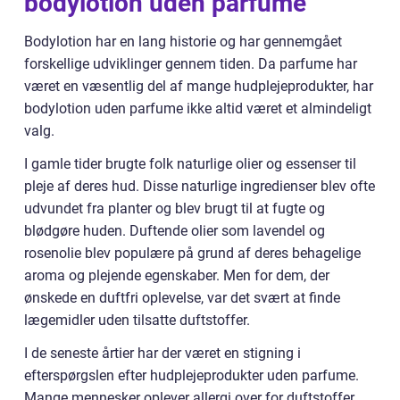
bodylotion uden parfume
Bodylotion har en lang historie og har gennemgået
forskellige udviklinger gennem tiden. Da parfume har
været en væsentlig del af mange hudplejeprodukter, har
bodylotion uden parfume ikke altid været et almindeligt
valg.
I gamle tider brugte folk naturlige olier og essenser til
pleje af deres hud. Disse naturlige ingredienser blev ofte
udvundet fra planter og blev brugt til at fugte og
blødgøre huden. Duftende olier som lavendel og
rosenolie blev populære på grund af deres behagelige
aroma og plejende egenskaber. Men for dem, der
ønskede en duftfri oplevelse, var det svært at finde
lægemidler uden tilsatte duftstoffer.
I de seneste årtier har der været en stigning i
efterspørgslen efter hudplejeprodukter uden parfume.
Mange mennesker oplever allergi over for duftstoffer