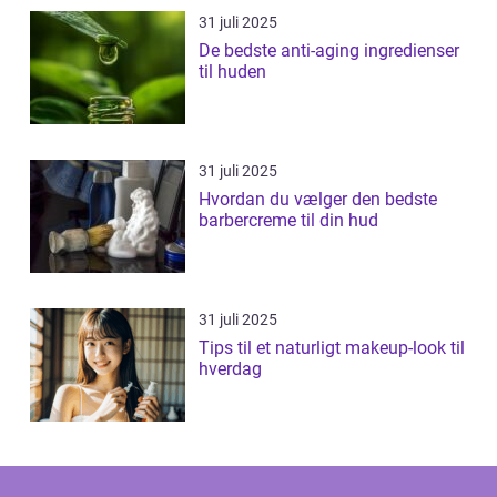
31 juli 2025
De bedste anti-aging ingredienser
til huden
31 juli 2025
Hvordan du vælger den bedste
barbercreme til din hud
31 juli 2025
Tips til et naturligt makeup-look til
hverdag