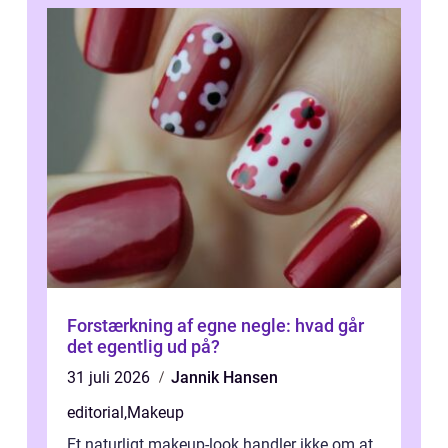
Forstærkning af egne negle: hvad går
det egentlig ud på?
31 juli 2026
Jannik Hansen
editorial
,
Makeup
Et naturligt makeup-look handler ikke om at