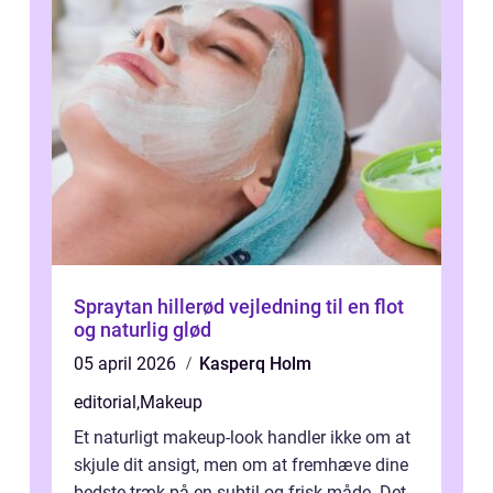
Spraytan hillerød vejledning til en flot
og naturlig glød
05 april 2026
Kasperq Holm
editorial
,
Makeup
Et naturligt makeup-look handler ikke om at
skjule dit ansigt, men om at fremhæve dine
bedste træk på en subtil og frisk måde. Det