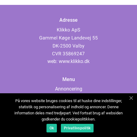
Adresse
web:
www.klikko.dk
Menu
Annoncering
Om os
På vores website bruges cookies til at huske dine indstillinger,
Cookies
statistik og personalisering af indhold og annoncer. Denne
information deles med tredjepart. Ved fortsat brug af websiden
Kontakt os
godkender du cookiepolitikken.
Sitemap
Ok
Privatlivspolitik